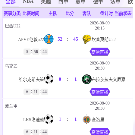
NBA
全部
英超
西甲
意甲
德甲
法甲
欧
赛事分类
比赛时间
主队
比分
客队
倒计时
当前状态
2026-08-09
巴西U22
20:15
52
:
45
APVE伦敦u22
坎普莫朗U22
:
:
5
56
44
高清直播
2026-08-09
乌克乙
20:30
0
:
1
维尔克希夫策
布拉茨拉夫文尼察
:
:
6
11
44
高清直播
2026-08-09
波兰甲
20:30
1
:
1
LKS洛迪兹
查洛里
:
:
6
11
44
高清直播