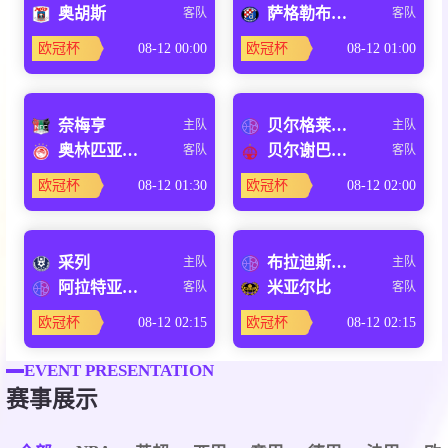
奥胡斯
萨格勒布迪纳摩
客队
客队
欧冠杯
08-12 00:00
欧冠杯
08-12 01:00
奈梅亨
贝尔格莱德红星
主队
主队
奥林匹亚科斯
贝尔谢巴夏普尔
客队
客队
欧冠杯
08-12 01:30
欧冠杯
08-12 02:00
采列
布拉迪斯拉发
主队
主队
阿拉特亚美尼亚
米亚尔比
客队
客队
欧冠杯
08-12 02:15
欧冠杯
08-12 02:15
EVENT PRESENTATION
赛事展示