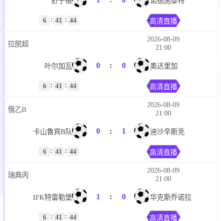
1
:
0
舒宁根
诺德施泰特
:
:
6
41
44
高清直播
2026-08-09
拉脱超
21:00
0
:
0
叶尔加瓦
奥达里加
:
:
6
41
44
高清直播
2026-08-09
俄乙B
21:00
0
:
1
卡山鲁宾B队
迪沙辛斯克
:
:
6
41
44
高清直播
2026-08-09
瑞典丙
21:00
1
:
0
IFK特雷勒堡
华克斯乔诺拉