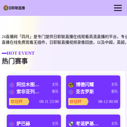
首页
日职联直播
24直播网「四月」是专门提供日职联直播在线观看高清直播的平台，专业
足球直播
直播在线免费观看无插件，日职联直播视频录像回放，以及中超，英超
篮球直播
HOT EVENT
热门赛事
足球视频
足球新闻
阿拉木图凯拉特
博德闪耀
主队
主队
索非亚列夫斯基
圣吉罗斯
客队
客队
欧冠杯
08-11 23:00
欧冠杯
08-12 00:00
萨巴赫
考诺萨基列斯
主队
主队