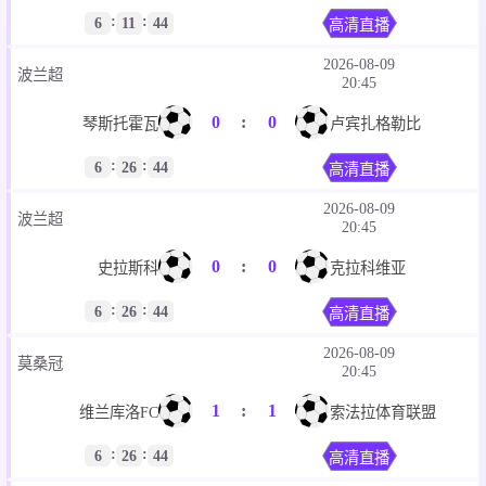
37
:
51
上海鲨鱼U19
浙江广厦U19
:
:
6
11
44
高清直播
2026-08-09
波兰超
20:45
0
:
0
琴斯托霍瓦
卢宾扎格勒比
:
:
6
26
44
高清直播
2026-08-09
波兰超
20:45
0
:
0
史拉斯科
克拉科维亚
:
:
6
26
44
高清直播
2026-08-09
莫桑冠
20:45
1
:
1
维兰库洛FC
索法拉体育联盟
:
:
6
26
44
高清直播