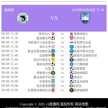
澳威超
2026年08月08日 15:30
VS
08-08 15:30
vs
堪培拉FC
奥康诺骑士
08-08 15:30
vs
雷迪塞瓦特
杜布拉瓦
08-08 15:30
vs
汤斯维尔火焰女篮
麦凯陨石女篮
08-08 15:30
vs
清华大学
上海交通大学
08-08 15:30
vs
麦金农美洲狮女篮
休姆市野马女篮
08-08 15:40
vs
北部精神
黑镇市足球俱乐部
08-08 15:40
vs
米切尔顿女足
北湖联女足
08-08 15:45
vs
莫纳洛黑豹
贝尔康纳联
08-08 16:00
vs
红崖
洛根鲁斯
08-08 16:00
vs
伊斯顿沙伯
温纳姆狼队
08-08 16:00
vs
康戈迪亚齐安
拜侯尔
08-08 16:00
vs
布里斯班
黄金海岸联
08-08 16:00
vs
塔古穆里斯
苏西瓦
08-08 16:00
vs
布里斯班奥林匹克
摩顿城精英
Copyright © 2026 24直播网 版权所有
网站地图