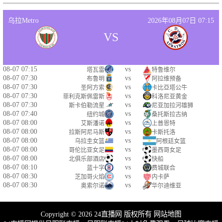
乌拉Metro
2026年08月07日 07:15
VS
08-07 07:15
vs
塔瓦雷
特鲁维尔
08-07 07:30
vs
布鲁明
阿拉维预备
08-07 07:30
vs
圣阿方索
卡比亞塔公牛
08-07 07:30
vs
菲利克斯佩雷斯
科洛尼亚黄金
08-07 07:30
vs
斯卡伯勒流星
尼亚加拉河雄狮
08-07 07:40
vs
纽约城
桑托斯拉古纳
08-07 08:00
vs
艾斯潘诺
上普恩特
08-07 08:00
vs
拉斯阿尼马斯
卡斯托洛
08-07 08:00
vs
乌拉圭女篮
阿根廷女篮
08-07 08:00
vs
哥伦比亚女足
墨西哥女足
08-07 08:00
vs
北俱乐部酒店
快船
08-07 08:10
vs
蓝十字
费城联合
08-07 08:30
vs
芝加哥火焰
内卡萨
08-07 08:30
vs
奥索尔诺
华尔迪维亚
Copyright © 2026 24直播网 版权所有
网站地图