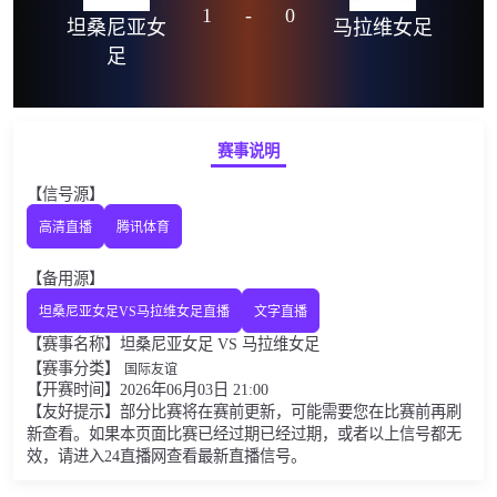
1
-
0
坦桑尼亚女
马拉维女足
足
赛事说明
【信号源】
高清直播
腾讯体育
【备用源】
坦桑尼亚女足VS马拉维女足直播
文字直播
【赛事名称】坦桑尼亚女足 VS 马拉维女足
【赛事分类】
国际友谊
【开赛时间】2026年06月03日 21:00
【友好提示】部分比赛将在赛前更新，可能需要您在比赛前再刷
新查看。如果本页面比赛已经过期已经过期，或者以上信号都无
效，请进入24直播网查看最新直播信号。