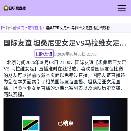
首页
>
当前位置:
首页
足球直播
> 坦桑尼亚女足VS马拉维女足直播在线观看
日职联直播
国际友谊 坦桑尼亚女足VS马拉维女足直播在线观看高清无插件
足球直播
篮球直播
国际友谊
2026年06月03日 21:00
北京时间2026年06月03日 21:00，国际友谊【坦桑尼亚女足
足球视频
VS 马拉维女足】直播准时在线播放，喜欢看国际友谊比赛
足球新闻
的朋友可以提前收藏本页面以免错过直播。国际友谊直播还
为您在本页面索引了相关国际友谊直播、坦桑尼亚女足直
播、坦桑尼亚女足直播的近期比赛列表以及两队历史交锋、
两队赛程。
已结束