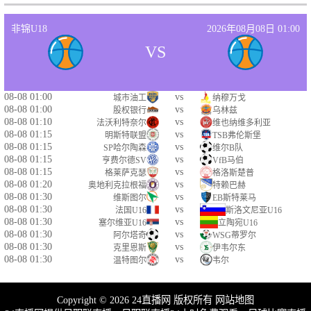
非锦U18
2026年08月08日 01:00
VS
08-08 01:00
vs
城市油工
纳穆万戈
08-08 01:00
vs
股权银行
乌林兹
08-08 01:10
vs
法沃利特奈尔
维也纳维多利亚
08-08 01:15
vs
明斯特联盟
TSB弗伦斯堡
08-08 01:15
vs
SP哈尔陶森
维尔B队
08-08 01:15
vs
亨费尔德SV
VfB马伯
08-08 01:15
vs
格莱萨克瑟
格洛斯楚普
08-08 01:20
vs
奥地利克拉根福
特赖巴赫
08-08 01:30
vs
维斯图尔
EB斯特莱马
08-08 01:30
vs
法国U16
斯洛文尼亚U16
08-08 01:30
vs
塞尔维亚U16
立陶宛U16
08-08 01:30
vs
阿尔塔奇
WSG蒂罗尔
08-08 01:30
vs
克里恩斯
伊韦尔东
08-08 01:30
vs
温特图尔
韦尔
Copyright © 2026 24直播网 版权所有
网站地图