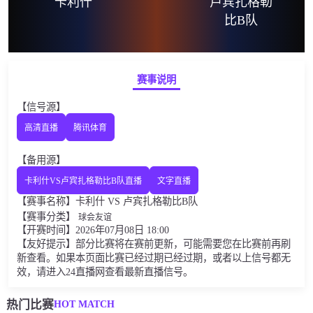
卡利什
卢宾扎格勒
比B队
赛事说明
【信号源】
高清直播
腾讯体育
【备用源】
卡利什VS卢宾扎格勒比B队直播
文字直播
【赛事名称】卡利什 VS 卢宾扎格勒比B队
【赛事分类】
球会友谊
【开赛时间】2026年07月08日 18:00
【友好提示】部分比赛将在赛前更新，可能需要您在比赛前再刷
新查看。如果本页面比赛已经过期已经过期，或者以上信号都无
效，请进入24直播网查看最新直播信号。
HOT MATCH
热门比赛