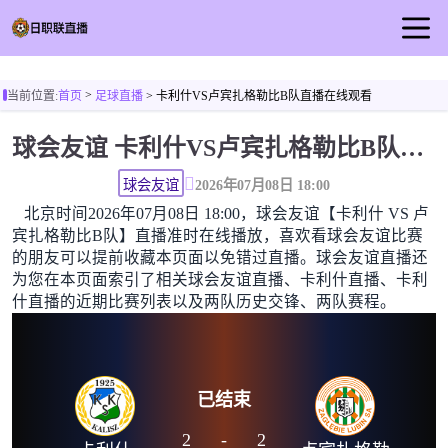
首页
>
当前位置:
首页
足球直播
> 卡利什VS卢宾扎格勒比B队直播在线观看
日职联直播
球会友谊 卡利什VS卢宾扎格勒比B队直播在线观看高清无插件
足球直播
篮球直播
球会友谊
2026年07月08日 18:00
北京时间2026年07月08日 18:00，球会友谊【卡利什 VS 卢
足球视频
宾扎格勒比B队】直播准时在线播放，喜欢看球会友谊比赛
足球新闻
的朋友可以提前收藏本页面以免错过直播。球会友谊直播还
为您在本页面索引了相关球会友谊直播、卡利什直播、卡利
什直播的近期比赛列表以及两队历史交锋、两队赛程。
已结束
2
-
2