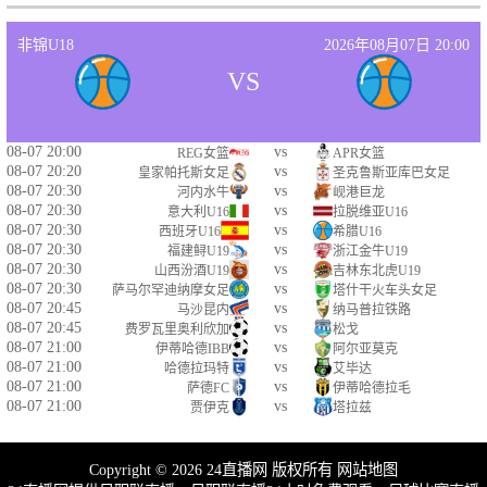
非锦U18
2026年08月07日 20:00
VS
08-07 20:00
vs
REG女篮
APR女篮
08-07 20:20
vs
皇家帕托斯女足
圣克鲁斯亚库巴女足
08-07 20:30
vs
河内水牛
岘港巨龙
08-07 20:30
vs
意大利U16
拉脱维亚U16
08-07 20:30
vs
西班牙U16
希腊U16
08-07 20:30
vs
福建鲟U19
浙江金牛U19
08-07 20:30
vs
山西汾酒U19
吉林东北虎U19
08-07 20:30
vs
萨马尔罕迪纳摩女足
塔什干火车头女足
08-07 20:45
vs
马沙昆内
纳马普拉铁路
08-07 20:45
vs
费罗瓦里奥利欣加
松戈
08-07 21:00
vs
伊蒂哈德IBB
阿尔亚莫克
08-07 21:00
vs
哈德拉玛特
艾毕达
08-07 21:00
vs
萨德FC
伊蒂哈德拉毛
08-07 21:00
vs
贾伊克
塔拉兹
Copyright © 2026 24直播网 版权所有
网站地图