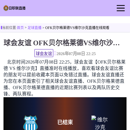
首页
>
当前位置:
首页
足球直播
> OFK贝尔格莱德VS维尔沙克直播在线观看
日职联直播
球会友谊 OFK贝尔格莱德VS维尔沙克直播在线观看高清无插件
足球直播
篮球直播
球会友谊
2026年07月08日 22:25
北京时间2026年07月08日 22:25，球会友谊【OFK贝尔格莱
足球视频
德 VS 维尔沙克】直播准时在线播放，喜欢看球会友谊比赛
足球新闻
的朋友可以提前收藏本页面以免错过直播。球会友谊直播还
为您在本页面索引了相关球会友谊直播、OFK贝尔格莱德直
播、OFK贝尔格莱德直播的近期比赛列表以及两队历史交
锋、两队赛程。
已结束