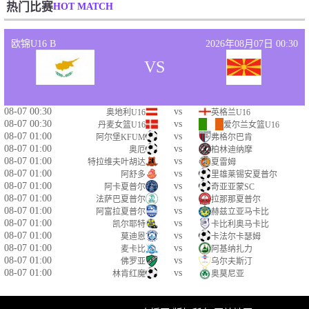
HOT MATCH
热门比赛
欧锦U16 B
2026年08月07日 00:30
VS
08-07 00:30
vs
奥地利U16
英格兰U16
08-07 00:30
vs
丹麦女篮U16
爱尔兰女篮U16
08-07 01:00
vs
阿尔堡KFUM
弗格尔巴肯
08-07 01:00
vs
奥厄
柏林迪纳摩
08-07 01:00
vs
特拉维夫叶胡达
夏雷姆
08-07 01:00
vs
阿舒多
里雄莱锡安夏普尔
08-07 01:00
vs
阿卡夏普尔
奇亚亚蒙SC
08-07 01:00
vs
法萨巴夏普尔
拉那那夏普尔
08-07 01:00
vs
阿富拉夏普尔
赫兹立亚马卡比
08-07 01:00
vs
凯尔耶特
卡比利奥马卡比
08-07 01:00
vs
莫迪恩
卡法尔卡瑟姆
08-07 01:00
vs
麦卡比
阿基纳扎力
08-07 01:00
vs
佛罗亚
乌尔夫斯汀
08-07 01:00
vs
林肯红魔
奥莫尼亚