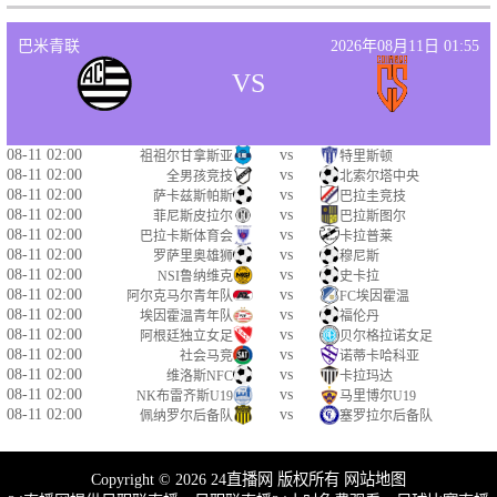
巴米青联
2026年08月11日 01:55
VS
08-11 02:00
vs
祖祖尔甘拿斯亚
特里斯顿
08-11 02:00
vs
全男孩竞技
北索尔塔中央
08-11 02:00
vs
萨卡兹斯帕斯
巴拉圭竞技
08-11 02:00
vs
菲尼斯皮拉尔
巴拉斯图尔
08-11 02:00
vs
巴拉卡斯体育会
卡拉普莱
08-11 02:00
vs
罗萨里奥雄狮
穆尼斯
08-11 02:00
vs
NSI鲁纳维克
史卡拉
08-11 02:00
vs
阿尔克马尔青年队
FC埃因霍温
08-11 02:00
vs
埃因霍温青年队
福伦丹
08-11 02:00
vs
阿根廷独立女足
贝尔格拉诺女足
08-11 02:00
vs
社会马竞
诺蒂卡哈科亚
08-11 02:00
vs
维洛斯NFC
卡拉玛达
08-11 02:00
vs
NK布雷齐斯U19
马里博尔U19
08-11 02:00
vs
佩纳罗尔后备队
塞罗拉尔后备队
Copyright © 2026 24直播网 版权所有
网站地图