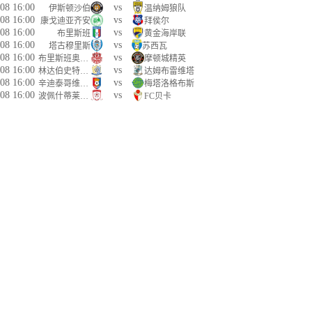
08 16:00
vs
伊斯顿沙伯
温纳姆狼队
08 16:00
vs
康戈迪亚齐安
拜侯尔
08 16:00
vs
布里斯班
黄金海岸联
08 16:00
vs
塔古穆里斯
苏西瓦
08 16:00
vs
布里斯班奥林匹克
摩顿城精英
08 16:00
vs
林达伯史特范斯提
达姆布雷维塔
08 16:00
vs
辛迪泰哥维斯特
梅塔洛格布斯
08 16:00
vs
波佩什蒂莱奥代尼
FC贝卡