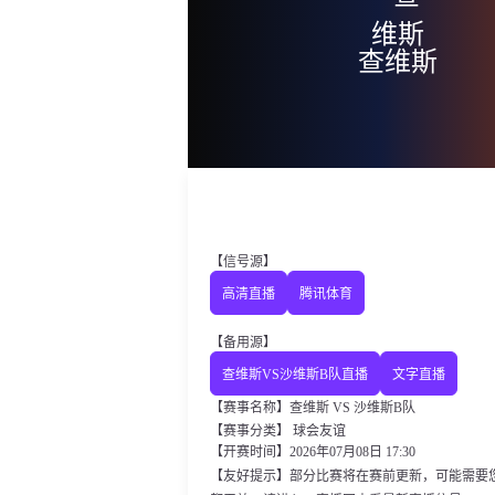
查维斯
【信号源】
高清直播
腾讯体育
【备用源】
查维斯VS沙维斯B队直播
文字直播
【赛事名称】查维斯 VS 沙维斯B队
【赛事分类】
球会友谊
【开赛时间】2026年07月08日 17:30
【友好提示】部分比赛将在赛前更新，可能需要