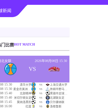
球新闻
热门比赛
HOT MATCH
澳北女联
2026年08月08日 15:30
VS
08 15:30
vs
清华大学
上海交通大学
08 15:30
vs
麦金农美洲狮女篮
休姆市野马女篮
08 15:40
vs
北部精神
黑镇市足球俱乐部
08 15:40
vs
米切尔顿女足
北湖联女足
08 15:45
vs
莫纳洛黑豹
贝尔康纳联
08 16:00
vs
红崖
洛根鲁斯