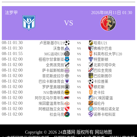
法罗甲
2026年08月11日 01:30
VS
08-11 01:30
vs
卢恩斯基尔U21
哈肯U21
08-11 01:30
vs
沃鲁普
弗格尔巴肯
08-11 01:55
vs
MG运动U20
科英布拉大学U20
08-11 02:00
vs
祖祖尔甘拿斯亚
特里斯顿
08-11 02:00
vs
全男孩竞技
北索尔塔中央
08-11 02:00
vs
萨卡兹斯帕斯
巴拉圭竞技
08-11 02:00
vs
菲尼斯皮拉尔
巴拉斯图尔
08-11 02:00
vs
巴拉卡斯体育会
卡拉普莱
08-11 02:00
vs
罗萨里奥雄狮
穆尼斯
08-11 02:00
vs
NSI鲁纳维克
史卡拉
08-11 02:00
vs
阿尔克马尔青年队
FC埃因霍温
08-11 02:00
vs
埃因霍温青年队
福伦丹
08-11 02:00
vs
阿根廷独立女足
贝尔格拉诺女足
08-11 02:00
vs
社会马竞
诺蒂卡哈科亚
Copyright © 2026 24直播网 版权所有
网站地图