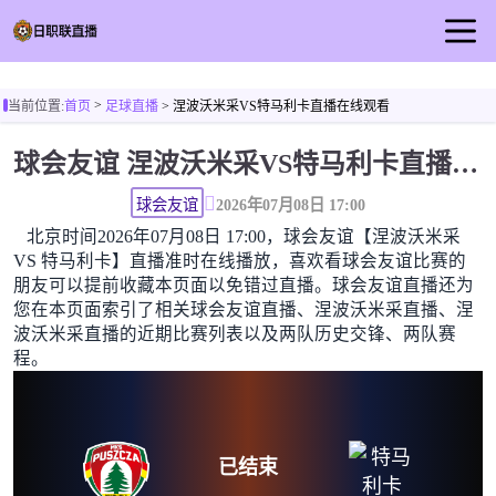
首页
>
当前位置:
首页
足球直播
> 涅波沃米采VS特马利卡直播在线观看
日职联直播
球会友谊 涅波沃米采VS特马利卡直播在线观看高清无插件
足球直播
篮球直播
球会友谊
2026年07月08日 17:00
北京时间2026年07月08日 17:00，球会友谊【涅波沃米采
足球视频
VS 特马利卡】直播准时在线播放，喜欢看球会友谊比赛的
足球新闻
朋友可以提前收藏本页面以免错过直播。球会友谊直播还为
您在本页面索引了相关球会友谊直播、涅波沃米采直播、涅
波沃米采直播的近期比赛列表以及两队历史交锋、两队赛
程。
已结束