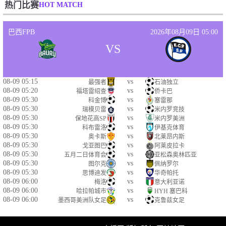
HOT MATCH
热门比赛
巴西FPB
2026年08月09日 05:00
VS
08-09 05:15
vs
最强者
石油独立
08-09 05:20
vs
福塔雷绍查
侨卡巴
08-09 05:30
vs
科金博
塞雷那
08-09 05:30
vs
瑞模贝雷
米内罗竞技
08-09 05:30
vs
保地花高SP
米内罗美洲
08-09 05:30
vs
科布雷洛
伊基克体育
08-09 05:30
vs
奥卡斯
北莱昂内斯
08-09 05:30
vs
戈亚图巴
阿莱皮拉卡
08-09 05:30
vs
五月二日体育会
亚松森奥林匹亚
08-09 05:30
vs
图尔克
佩纳罗尔
08-09 05:30
vs
思博迪发
华奇帕托
08-09 06:00
vs
梅洛
意大利亚诺
08-09 06:00
vs
哈拉帕城市
HYH 塞巴科
08-09 06:00
vs
墨西哥美洲队女足
克鲁兹女足