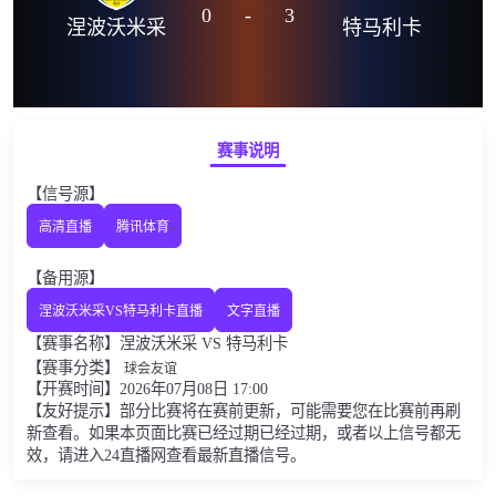
0
-
3
涅波沃米采
特马利卡
赛事说明
【信号源】
高清直播
腾讯体育
【备用源】
涅波沃米采VS特马利卡直播
文字直播
【赛事名称】涅波沃米采 VS 特马利卡
【赛事分类】
球会友谊
【开赛时间】2026年07月08日 17:00
【友好提示】部分比赛将在赛前更新，可能需要您在比赛前再刷
新查看。如果本页面比赛已经过期已经过期，或者以上信号都无
效，请进入24直播网查看最新直播信号。