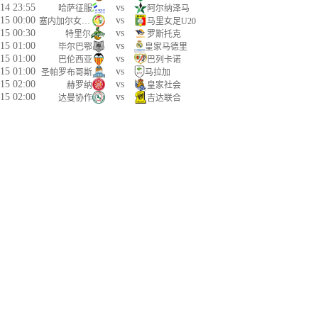
14 23:55
vs
哈萨征服
阿尔纳泽马
15 00:00
vs
塞内加尔女足U20
马里女足U20
15 00:30
vs
特里尔
罗斯托克
15 01:00
vs
毕尔巴鄂
皇家马德里
15 01:00
vs
巴伦西亚
巴列卡诺
15 01:00
vs
圣帕罗布哥斯
马拉加
15 02:00
vs
赫罗纳
皇家社会
15 02:00
vs
达曼协作
吉达联合