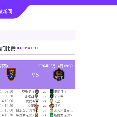
球新闻
热门比赛
HOT MATCH
美职联
2026年05月14日 09:30
VS
14 09:30
vs
圣迭戈FC
奥斯汀FC
14 09:30
vs
西雅图
圣何塞
14 10:00
vs
女武神
天空
14 10:30
vs
火花
狂热
14 15:00
vs
日本女足U17
澳大利亚女足U17
14 19:30
vs
中国女足U17
朝鲜女足U17