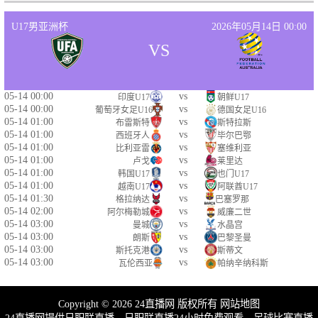
U17男亚洲杯
2026年05月14日 00:00
VS
05-14 00:00
vs
印度U17
朝鲜U17
05-14 00:00
vs
葡萄牙女足U16
德国女足U16
05-14 01:00
vs
布雷斯特
斯特拉斯
05-14 01:00
vs
西班牙人
毕尔巴鄂
05-14 01:00
vs
比利亚雷
塞维利亚
05-14 01:00
vs
卢戈
莱里达
05-14 01:00
vs
韩国U17
也门U17
05-14 01:00
vs
越南U17
阿联酋U17
05-14 01:30
vs
格拉纳达
巴塞罗那
05-14 02:00
vs
阿尔梅勒城
威廉二世
05-14 03:00
vs
曼城
水晶宫
05-14 03:00
vs
朗斯
巴黎圣曼
05-14 03:00
vs
斯托克港
斯蒂文
05-14 03:00
vs
瓦伦西亚
帕纳辛纳科斯
Copyright © 2026 24直播网 版权所有
网站地图
24直播网提供日职联直播、日职联直播24小时免费观看、足球比赛直播