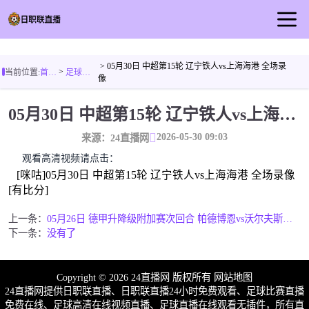
首页
> 05月30日 中超第15轮 辽宁铁人vs上海海港 全场录
>
当前位置:
首页
足球视频
日职联直播
像
足球直播
05月30日 中超第15轮 辽宁铁人vs上海海港 全场录像
篮球直播
2026-05-30 09:03
来源：24直播网
足球视频
观看高清视频请点击：
[咪咕]05月30日 中超第15轮 辽宁铁人vs上海海港 全场录像
足球新闻
[有比分]
上一条：
05月26日 德甲升降级附加赛次回合 帕德博恩vs沃尔夫斯堡 全场录像
下一条：
没有了
Copyright © 2026 24直播网 版权所有
网站地图
24直播网提供日职联直播、日职联直播24小时免费观看、足球比赛直播
免费在线、足球高清在线视频直播、足球直播在线观看无插件，所有直