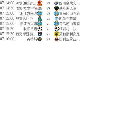
07 14:00
vs
深圳領航者U19
四川金荣实业U19
07 14:30
vs
黎明技术学院
基隆黑风筝
07 15:00
vs
浙江方兴渡
青岛崂山啤酒
07 15:00
vs
贝雷达比历克女足
明斯克戴拿模女足
07 15:00
vs
浙江方兴渡
青岛崂山啤酒
07 15:30
vs
长顺八月
红岩村二队
07 15:30
vs
西海岸游骑兵女足
艾勒斯利女足
07 16:00
vs
英特城
比利亚雷亚尔B队