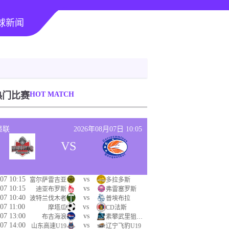
球新闻
热门比赛
HOT MATCH
墨联
2026年08月07日 10:05
VS
07 10:15
vs
富尔萨雷吉亚
多拉多斯
07 10:15
vs
迪亚布罗斯
弗雷塞罗斯
07 10:40
vs
波特兰伐木者
普埃布拉
07 11:00
vs
摩塔瓜
CD法斯
07 13:00
vs
布吉海浪
素攀武里狙击手
07 14:00
vs
山东高速U19
辽宁飞豹U19