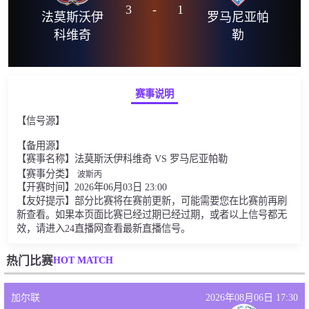
3
-
1
法莫斯沃伊
罗马尼亚帕
科维奇
勒
赛事说明
【信号源】
【备用源】
【赛事名称】法莫斯沃伊科维奇 VS 罗马尼亚帕勒
【赛事分类】
波斯丙
【开赛时间】2026年06月03日 23:00
【友好提示】部分比赛将在赛前更新，可能需要您在比赛前再刷
新查看。如果本页面比赛已经过期已经过期，或者以上信号都无
效，请进入24直播网查看最新直播信号。
HOT MATCH
热门比赛
加尔联
2026年08月06日 17:30