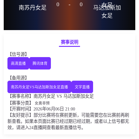
0
-
0
南苏丹女足
马达加斯加
女足
赛事说明
【信号源】
高清直播
腾讯体育
【备用源】
南苏丹女足VS马达加斯加女足直播
文字直播
【赛事名称】南苏丹女足 VS 马达加斯加女足
【赛事分类】
女奥非预
【开赛时间】2026年06月06日 21:00
【友好提示】部分比赛将在赛前更新，可能需要您在比赛前再刷
新查看。如果本页面比赛已经过期已经过期，或者以上信号都无
效，请进入24直播网查看最新直播信号。