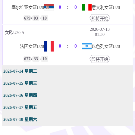
0
:
0
意大利女篮U20
塞尔维亚女篮U20
:
:
679
03
10
即将开始
2026-07-13
女欧U20 A
01:30
0
:
0
法国女篮U20
以色列女篮U20
:
:
677
33
10
即将开始
2026-07-14 星期二
2026-07-15 星期三
2026-07-16 星期四
2026-07-17 星期五
2026-07-18 星期六