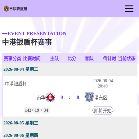
首页
EVENT PRESENTATION
日职联直播
中港银盾杯赛事
足球直播
篮球直播
赛事分类
比赛时间
主队
比分
客队
倒计时
当前状态
足球视频
2026-08-04 星期二
足球新闻
2026-08-04
中港银盾杯
20:40
0
:
0
南华
港东区
:
:
142
19
34
即将开始
2026-08-05 星期三
2026-08-06 星期四