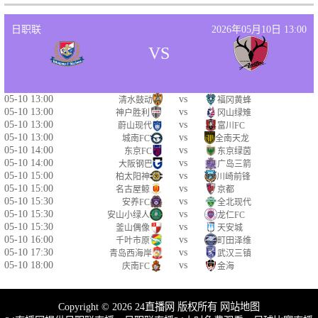
日职联
2026年05月10日 13:00
VS
05-10 13:00
vs
清水鼓动
福冈黄蜂
05-10 13:00
vs
神户胜利
冈山绿雉
05-10 13:00
vs
蔚山现代
富川FC
05-10 13:00
vs
城南FC
全南天龙
05-10 14:00
vs
东京FC
东京绿茵
05-10 14:00
vs
大阪钢巴
广岛三箭
05-10 15:00
vs
柏太阳神
川崎前锋
05-10 15:00
vs
名古屋鲸
京都
05-10 15:30
vs
安养FC
全北现代
05-10 15:30
vs
安山小绿人
龙仁FC
05-10 15:30
vs
釜山偶像
天安城
05-10 16:00
vs
千叶市原
町田泽维
05-10 17:30
vs
青岛西海岸
武汉三镇
05-10 18:00
vs
庆南FC
金海
Copyright © 2026 24直播网 版权所有
网站地图