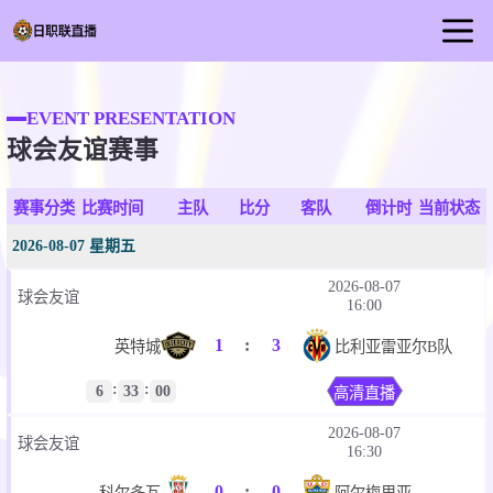
首页
EVENT PRESENTATION
日职联直播
球会友谊赛事
足球直播
篮球直播
赛事分类
比赛时间
主队
比分
客队
倒计时
当前状态
足球视频
2026-08-07 星期五
足球新闻
2026-08-07
球会友谊
16:00
1
:
3
英特城
比利亚雷亚尔B队
:
:
6
33
00
高清直播
2026-08-07
球会友谊
16:30
0
:
0