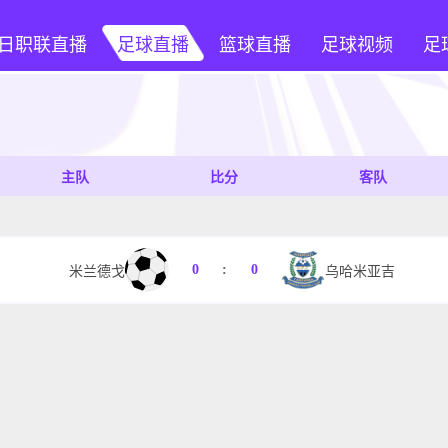
日职联直播
足球直播
篮球直播
足球视频
足
主队
比分
客队
0
:
0
米兰德戈
乌哈米亚吉