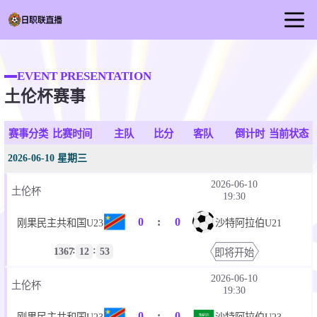
首页
EVENT PRESENTATION
日职联直播
土伦杯赛事
足球直播
篮球直播
赛事分类
比赛时间
主队
比分
客队
倒计时
当前状态
足球视频
2026-06-10 星期三
足球新闻
2026-06-10
土伦杯
19:30
0
:
0
刚果民主共和国U23
沙特阿拉伯U21
:
:
1367
12
53
即将开始
2026-06-10
土伦杯
19:30
0
:
0