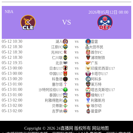
NBA
2026年05月12日 08:00
VS
05-12 10:30
vs
湖人
雷霆
05-12 18:30
vs
江原FC
大田市民
05-12 18:30
vs
光州FC
首尔FC
05-12 18:30
vs
仁川联
浦项制铁
05-12 19:35
vs
北京
广东
05-13 00:00
vs
日本U17
印度尼西亚U17
05-13 00:00
vs
中国U17
卡塔尔U17
05-13 00:20
vs
科鲁德
阿科多
05-13 01:00
vs
塞尔塔
莱万特
05-13 01:00
vs
沙特阿拉伯U17
塔吉克斯坦U17
05-13 01:00
vs
泰国U17
缅甸U17
05-13 02:00
vs
利雅得胜利
利雅新月
05-13 02:00
vs
贝蒂斯
埃尔切
05-13 02:00
vs
吉罗纳
曼雷萨
Copyright © 2026 24直播网 版权所有
网站地图