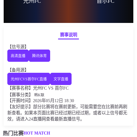
光州FC
首尔FC
赛事说明
【信号源】
高清直播
腾讯体育
【备用源】
光州FCVS首尔FC直播
文字直播
【赛事名称】光州FC VS 首尔FC
【赛事分类】
韩K联
【开赛时间】2026年05月12日 18:30
【友好提示】部分比赛将在赛前更新，可能需要您在比赛前再刷
新查看。如果本页面比赛已经过期已经过期，或者以上信号都无
效，请进入24直播网查看最新直播信号。
HOT MATCH
热门比赛